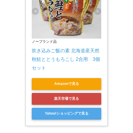
ノーブランド品
炊き込みご飯の素 北海道産天然 
秋鮭ととうもろこし 2合用　3個
セット
Amazonで見る
楽天市場で見る
Yahoo!ショッピングで見る