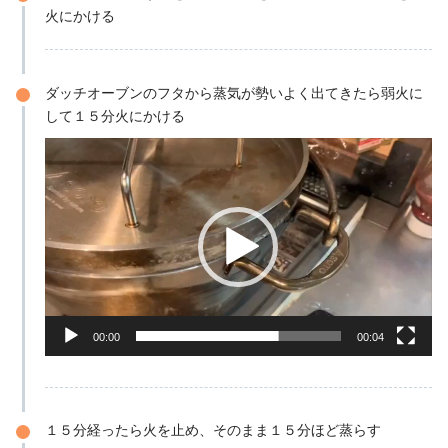
火にかける
ダッチオーブンのフタから蒸気が勢いよく出てきたら弱火に
して１５分火にかける
動
画
プ
レ
ー
ヤ
ー
00:00
00:04
１５分経ったら火を止め、そのまま１５分ほど蒸らす