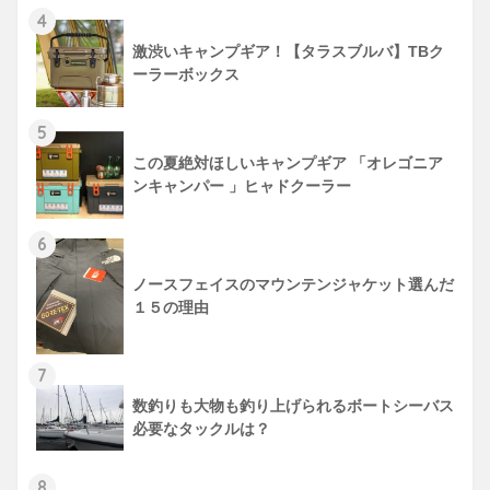
4
激渋いキャンプギア！【タラスブルバ】TBク
ーラーボックス
5
この夏絶対ほしいキャンプギア 「オレゴニア
ンキャンパー 」ヒャドクーラー
6
ノースフェイスのマウンテンジャケット選んだ
１５の理由
7
数釣りも大物も釣り上げられるボートシーバス
必要なタックルは？
8