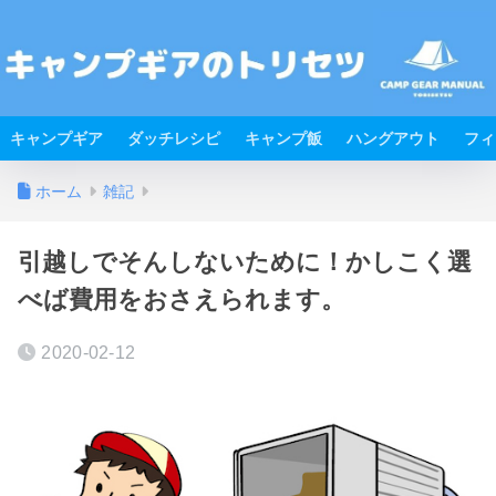
キャンプギア
ダッチレシピ
キャンプ飯
ハングアウト
フィ
ホーム
雑記
引越しでそんしないために！かしこく選
べば費用をおさえられます。
2020-02-12