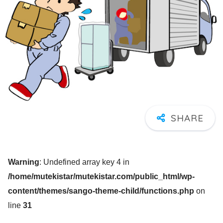
Warning
: Undefined array key 4 in
/home/mutekistar/mutekistar.com/public_html/wp-
content/themes/sango-theme-child/functions.php
on
line
31