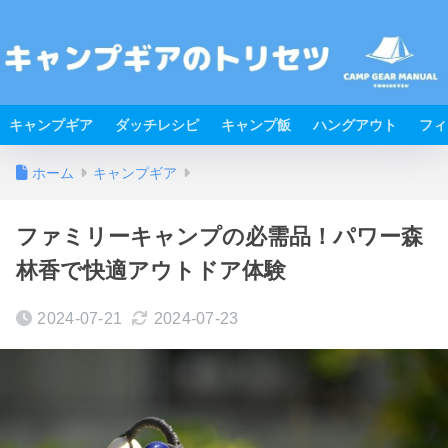
キャンプギア
ダッチレシピ
キャンプ飯
ハングアウト
フィ
ホーム
キャンプギア
ファミリーキャンプの必需品！パワー森
林香で快適アウトドア体験
2024-07-21
2024-07-23