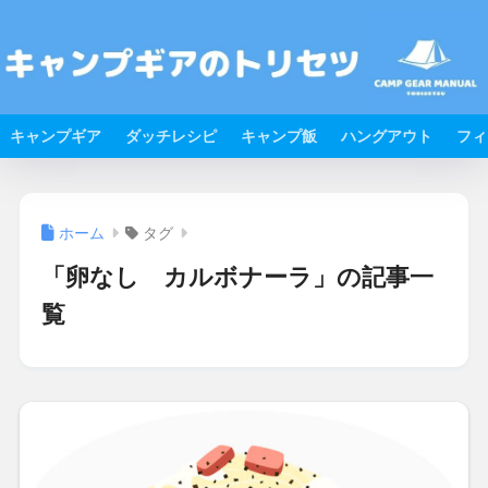
キャンプギア
ダッチレシピ
キャンプ飯
ハングアウト
フィ
ホーム
タグ
「卵なし カルボナーラ」の記事一
覧