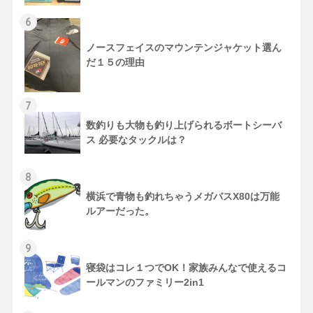
6
ノースフェイスのマウンテンジャケット選ん
だ１５の理由
7
数釣りも大物も釣り上げられるボートシーバ
ス 必要なタックルは？
8
横浜で青物も釣れちゃうメガバスX80は万能
ルアーだった。
9
寝袋はコレ１つでOK！家族みんなで使えるコ
ールマンのファミリー2in1