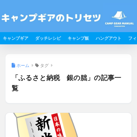
キャンプギア
ダッチレシピ
キャンプ飯
ハングアウト
フィ
ホーム
タグ
「ふるさと納税 銀の朏」の記事一
覧