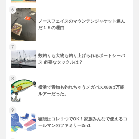
6
ノースフェイスのマウンテンジャケット選ん
だ１５の理由
7
数釣りも大物も釣り上げられるボートシーバ
ス 必要なタックルは？
8
横浜で青物も釣れちゃうメガバスX80は万能
ルアーだった。
9
寝袋はコレ１つでOK！家族みんなで使えるコ
ールマンのファミリー2in1